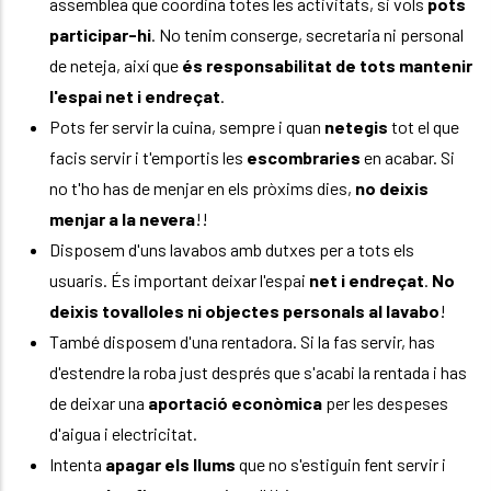
assemblea que coordina totes les activitats, si vols
pots
participar-hi
. No tenim conserge, secretaria ni personal
de neteja, així que
és responsabilitat de tots mantenir
l'espai net i endreçat
.
Pots fer servir la cuina, sempre i quan
netegis
tot el que
facis servir i t'emportis les
escombraries
en acabar. Si
no t'ho has de menjar en els pròxims dies,
no deixis
menjar a la nevera
!!
Disposem d'uns lavabos amb dutxes per a tots els
usuaris. És important deixar l'espai
net i endreçat
.
No
deixis tovalloles ni objectes personals al lavabo
!
També disposem d'una rentadora. Si la fas servir, has
d'estendre la roba just després que s'acabi la rentada i has
de deixar una
aportació econòmica
per les despeses
d'aigua i electricitat.
Intenta
apagar els llums
que no s'estiguin fent servir i