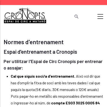
Vés
al
contingut
Normes d'entrenament
Espai d'entrenament a Cronopis
Per utilitzar l'Espai de Circ Cronopis per entrenar
o assajar:
Cal que siguis soci/a d'entrenament
. Això vol dir que
has d'omplir la fitxa de soci amb les teves dades i cal que
paguis la quota (5€ diaris, 30€ mensuals o 120€ anuals)
Pots pagar-ho en metàl·lic als responsables d'entrenament
o ingressar-ho al núm. de
compte ES03 3025 0005 84