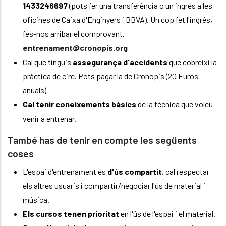
1433246697
(pots fer una transferència o un ingrés a les
oficines de Caixa d'Enginyers i BBVA). Un cop fet l'ingrés,
fes-nos arribar el comprovant.
entrenament@cronopis.org
Cal que tinguis
assegurança d'accidents
que cobreixi la
pràctica de circ. Pots pagar la de Cronopis (20 Euros
anuals)
Cal tenir coneixements bàsics
de la tècnica que voleu
venir a entrenar.
També has de tenir en compte les següents
coses
L'espai d'entrenament és
d'ús compartit
, cal respectar
els altres usuaris i compartir/negociar l'ús de material i
música.
Els cursos tenen prioritat
en l'ús de l'espai i el material.