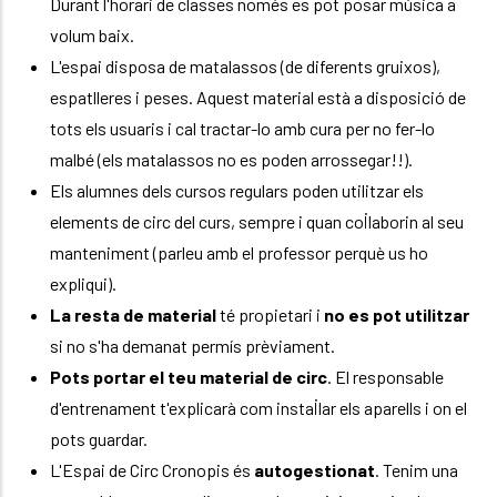
Durant l'horari de classes només es pot posar música a
volum baix.
L'espai disposa de matalassos (de diferents gruixos),
espatlleres i peses. Aquest material està a disposició de
tots els usuaris i cal tractar-lo amb cura per no fer-lo
malbé (els matalassos no es poden arrossegar!!).
Els alumnes dels cursos regulars poden utilitzar els
elements de circ del curs, sempre i quan col·laborin al seu
manteniment (parleu amb el professor perquè us ho
expliqui).
La resta de material
té propietari i
no es pot utilitzar
si no s'ha demanat permís prèviament.
Pots portar el teu material de circ
. El responsable
d'entrenament t'explicarà com instal·lar els aparells i on el
pots guardar.
L'Espai de Circ Cronopis és
autogestionat
. Tenim una