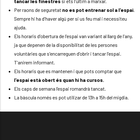
tancar les finestres
si ets l'últim a marxar.
Per raons de seguretat
no es pot entrenar sol a l'espai
.
Sempre hi ha d'haver algú per si us feu mal i necessiteu
ajuda.
Els horaris d'obertura de l'espai van variant al llarg de l'any,
ja que depenen de la disponibilitat de les persones
voluntàries que s'encarreguen d'obrir i tancar l'espai.
T'anirem informant.
Els horaris que es mantenen i que pots comptar que
l'espai està obert és quan hi ha cursos.
Els caps de semana l’espai romandrà tancat.
La bàscula només es pot utilizar de 13h a 15h del migdia.